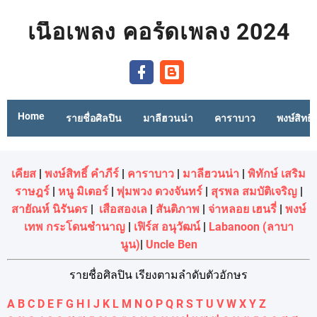
เนื้อเพลง คอร์ดเพลง 2024
Home
รายชื่อศิลปิน
มาลีฮวนน่า
คาราบาว
พงษ์สิทธิ์
เคียส
|
พงษ์สิทธิ์ คำภีร์
|
คาราบาว
|
มาลีฮวนน่า
|
พิทักษ์ เสริม
ราษฎร์
|
หนู มิเตอร์
|
พุ่มพวง ดวงจันทร์
|
สุรพล สมบัติเจริญ
|
สายัณห์ นิรันดร
|
เสือสองเล
|
สันติภาพ
|
จ่าหลอย เฮนรี่
|
พงษ์
เทพ กระโดนชํานาญ
|
เฟิร์ส อนุวัฒน์
|
Labanoon (ลาบา
นูน)
|
Uncle Ben
รายชื่อศิลปิน เรียงตามลำดับตัวอักษร
A
B
C
D
E
F
G
H
I
J
K
L
M
N
O
P
Q
R
S
T
U
V
W
X
Y
Z