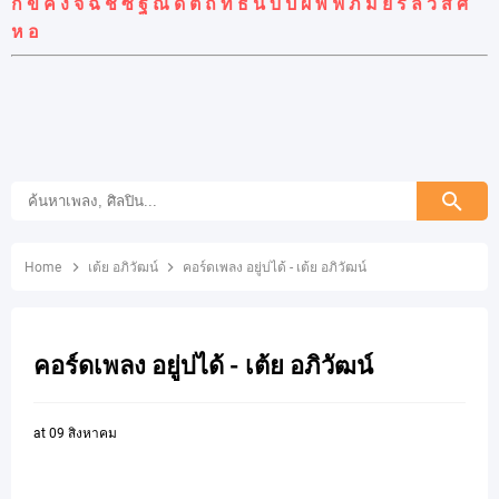
ก
ข
ค
ง
จ
ฉ
ช
ซ
ฐ
ณ
ด
ต
ถ
ท
ธ
น
บ
ป
ผ
พ
ฟ
ภ
ม
ย
ร
ล
ว
ส
ศ
ห
อ
Home
เต้ย อภิวัฒน์
คอร์ดเพลง อยู่บ่ได้ - เต้ย อภิวัฒน์
คอร์ดเพลง อยู่บ่ได้ - เต้ย อภิวัฒน์
at
09 สิงหาคม