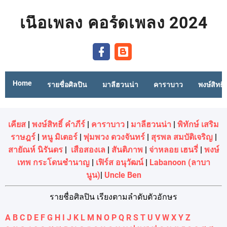
เนื้อเพลง คอร์ดเพลง 2024
Home
รายชื่อศิลปิน
มาลีฮวนน่า
คาราบาว
พงษ์สิทธิ์
เคียส
|
พงษ์สิทธิ์ คำภีร์
|
คาราบาว
|
มาลีฮวนน่า
|
พิทักษ์ เสริม
ราษฎร์
|
หนู มิเตอร์
|
พุ่มพวง ดวงจันทร์
|
สุรพล สมบัติเจริญ
|
สายัณห์ นิรันดร
|
เสือสองเล
|
สันติภาพ
|
จ่าหลอย เฮนรี่
|
พงษ์
เทพ กระโดนชํานาญ
|
เฟิร์ส อนุวัฒน์
|
Labanoon (ลาบา
นูน)
|
Uncle Ben
รายชื่อศิลปิน เรียงตามลำดับตัวอักษร
A
B
C
D
E
F
G
H
I
J
K
L
M
N
O
P
Q
R
S
T
U
V
W
X
Y
Z