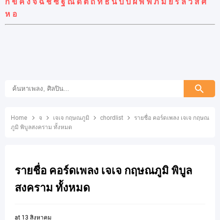
ก
ข
ค
ง
จ
ฉ
ช
ซ
ฐ
ณ
ด
ต
ถ
ท
ธ
น
บ
ป
ผ
พ
ฟ
ภ
ม
ย
ร
ล
ว
ส
ศ
ห
อ
Home
จ
เจเจ กฤษณภูมิ
chordlist
รายชื่อ คอร์ดเพลง เจเจ กฤษณ
ภูมิ พิบูลสงคราม ทั้งหมด
รายชื่อ คอร์ดเพลง เจเจ กฤษณภูมิ พิบูล
สงคราม ทั้งหมด
at
13 สิงหาคม