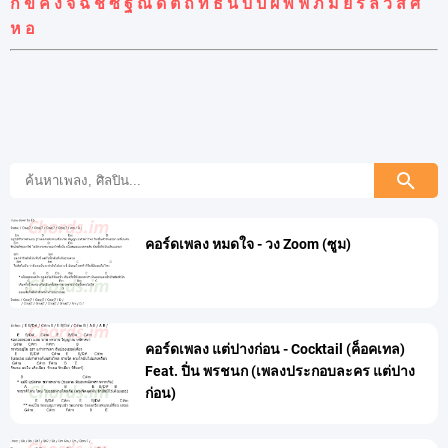
ก
ข
ค
ง
จ
ฉ
ช
ซ
ฐ
ณ
ด
ต
ถ
ท
ธ
น
บ
ป
ผ
พ
ฟ
ภ
ม
ย
ร
ล
ว
ส
ศ
ห
อ
คอร์ดเพลง หมดใจ - วง Zoom (ซูม)
at
23 มีนาคม
คอร์ดเพลง แต่ปางก่อน - Cocktail (ค็อคเทล)
Feat. ปิ่น พรชนก (เพลงประกอบละคร แต่ปาง
ก่อน)
at
23 มีนาคม