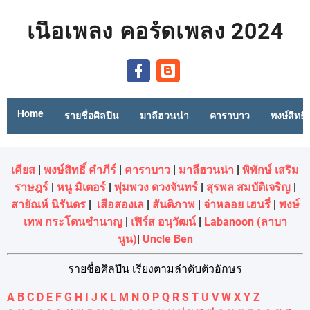
เนื้อเพลง คอร์ดเพลง 2024
Home
รายชื่อศิลปิน
มาลีฮวนน่า
คาราบาว
พงษ์สิทธิ์
เคียส
|
พงษ์สิทธิ์ คำภีร์
|
คาราบาว
|
มาลีฮวนน่า
|
พิทักษ์ เสริม
ราษฎร์
|
หนู มิเตอร์
|
พุ่มพวง ดวงจันทร์
|
สุรพล สมบัติเจริญ
|
สายัณห์ นิรันดร
|
เสือสองเล
|
สันติภาพ
|
จ่าหลอย เฮนรี่
|
พงษ์
เทพ กระโดนชํานาญ
|
เฟิร์ส อนุวัฒน์
|
Labanoon (ลาบา
นูน)
|
Uncle Ben
รายชื่อศิลปิน เรียงตามลำดับตัวอักษร
A
B
C
D
E
F
G
H
I
J
K
L
M
N
O
P
Q
R
S
T
U
V
W
X
Y
Z