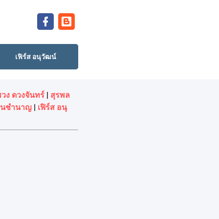
เฟิร์ส อนุวัฒน์
พวง ดวงจันทร์
|
สุรพล
ดนชํานาญ
|
เฟิร์ส อนุ