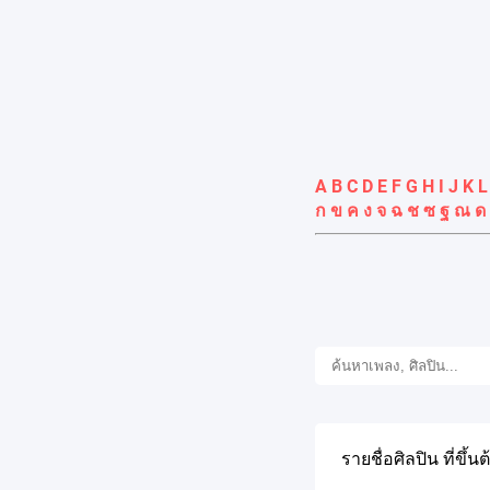
A
B
C
D
E
F
G
H
I
J
K
L
ก
ข
ค
ง
จ
ฉ
ช
ซ
ฐ
ณ
ด
รายชื่อศิลปิน ที่ขึ้นต