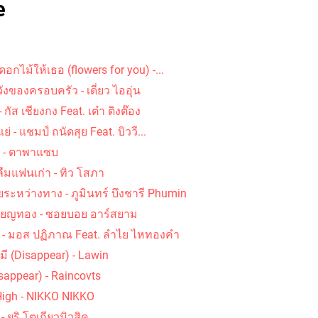
e
ดอกไม้ให้เธอ (flowers for you) -...
น - สันติภาพ
คอร์ดเพลง รัก คิดถึง และห่วงใย - เคียส
คอร์ดเพลง
ังของครอบครัว - เดี่ยว ไออุ่น
 กัส เชียงกง Feat. เต๋า ติงต๊อง
แย่ - แชมป์ ถนัดสุย Feat. บิววี...
ส้ - ตาพาแซบ
ลืมแฟนเก่า - ทิว โสภา
ยระหว่างทาง - ภูมินทร์ บึงชารี Phumin
หรียญทอง - ซอยบอย อาร์สยาม
ซิ - มอส ปฏิภาณ Feat. ลำไย ไหทองคำ
มี (Disappear) - Lawin
isappear) - Raincovts
 High - NIKKO NIKKO
 - ยูริ โตเกียวมิวสิค