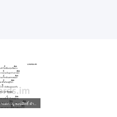
คอร์ดเพลง ปลาแดก - ปู พงษ์สิทธิ์ คำภีร์