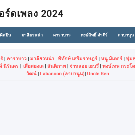
คอร์ดเพลง 2024
อศิลปิน
มาลีฮวนน่า
คาราบาว
พงษ์สิทธิ์ คำภีร์
ลาบานูน
ร์
|
คาราบาว
|
มาลีฮวนน่า
|
พิทักษ์ เสริมราษฎร์
|
หนู มิเตอร์
|
พุ่ม
์ นิรันดร
|
เสือสองเล
|
สันติภาพ
|
จ่าหลอย เฮนรี่
|
พงษ์เทพ กระโ
วัฒน์
|
Labanoon (ลาบานูน)
|
Uncle Ben