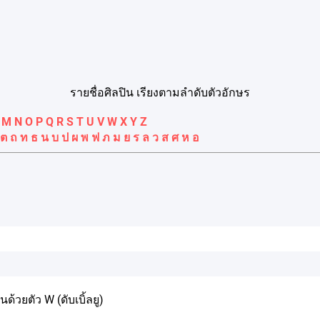
รายชื่อศิลปิน เรียงตามลำดับตัวอักษร
M
N
O
P
Q
R
S
T
U
V
W
X
Y
Z
ต
ถ
ท
ธ
น
บ
ป
ผ
พ
ฟ
ภ
ม
ย
ร
ล
ว
ส
ศ
ห
อ
้นด้วยตัว W (ดับเบิ้ลยู)