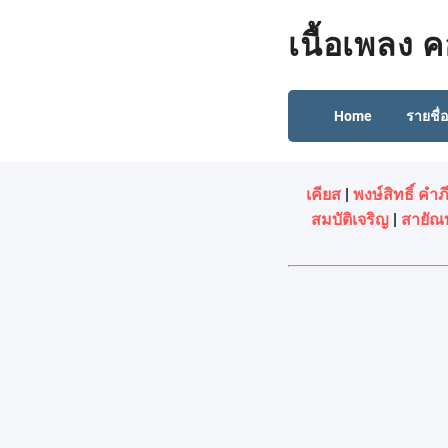
เนื้อเพลง 
Home
รายชื่
เคียส
|
พงษ์สิทธิ์ คำภี
สมบัติเจริญ
|
สายัณห