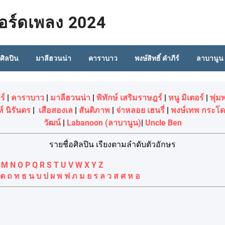
คอร์ดเพลง 2024
อศิลปิน
มาลีฮวนน่า
คาราบาว
พงษ์สิทธิ์ คำภีร์
ลาบานูน
ร์
|
คาราบาว
|
มาลีฮวนน่า
|
พิทักษ์ เสริมราษฎร์
|
หนู มิเตอร์
|
พุ่ม
์ นิรันดร
|
เสือสองเล
|
สันติภาพ
|
จ่าหลอย เฮนรี่
|
พงษ์เทพ กระโ
วัฒน์
|
Labanoon (ลาบานูน)
|
Uncle Ben
รายชื่อศิลปิน เรียงตามลำดับตัวอักษร
M
N
O
P
Q
R
S
T
U
V
W
X
Y
Z
ต
ถ
ท
ธ
น
บ
ป
ผ
พ
ฟ
ภ
ม
ย
ร
ล
ว
ส
ศ
ห
อ