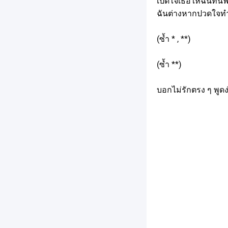
เปิดใจเธอให้ฉันทนฟัง
ฉันต่างหากปวดใจท
(ซ้ำ * , **)
(ซ้ำ **)
บอกไม่รักตรง ๆ พูด