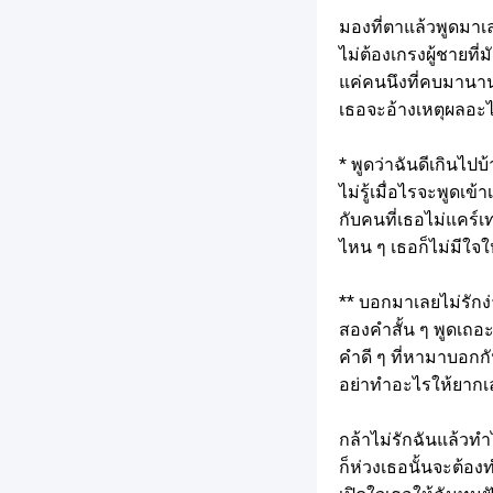
มองที่ตาแล้วพูดมาเล
ไม่ต้องเกรงผู้ชายที่
แค่คนนึงที่คบมานา
เธอจะอ้างเหตุผลอ
* พูดว่าฉันดีเกินไปบ
ไม่รู้เมื่อไรจะพูดเข้าเ
กับคนที่เธอไม่แคร์เท
ไหน ๆ เธอก็ไม่มีใจใ
** บอกมาเลยไม่รักง่
สองคำสั้น ๆ พูดเถอะใ
คำดี ๆ ที่หามาบอกก
อย่าทำอะไรให้ยาก
กล้าไม่รักฉันแล้วท
ก็ห่วงเธอนั้นจะต้อง