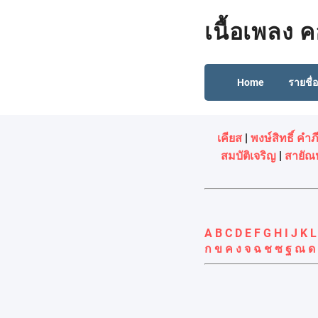
เนื้อเพลง 
Home
รายชื่
เคียส
|
พงษ์สิทธิ์ คำภี
สมบัติเจริญ
|
สายัณห
A
B
C
D
E
F
G
H
I
J
K
L
ก
ข
ค
ง
จ
ฉ
ช
ซ
ฐ
ณ
ด