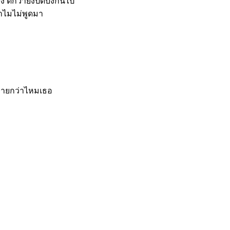
 ดีกว่ายังปิดบังกันไป
ำไมไม่พูดมา
ง่ายกว่าไหมเธอ