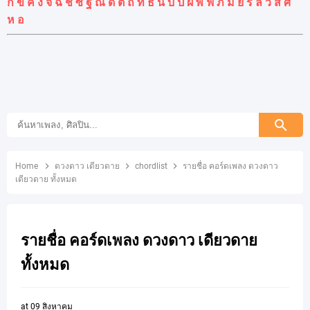
ก
ข
ค
ง
จ
ฉ
ช
ซ
ฐ
ณ
ด
ต
ถ
ท
ธ
น
บ
ป
ผ
พ
ฟ
ภ
ม
ย
ร
ล
ว
ส
ศ
ห
อ
Home
ดวงดาว เดียวดาย
chordlist
รายชื่อ คอร์ดเพลง ดวงดาว
เดียวดาย ทั้งหมด
รายชื่อ คอร์ดเพลง ดวงดาว เดียวดาย
ทั้งหมด
at
09 สิงหาคม