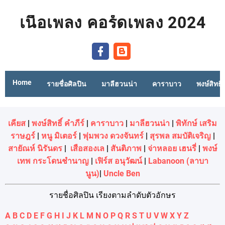
เนื้อเพลง คอร์ดเพลง 2024
Home
รายชื่อศิลปิน
มาลีฮวนน่า
คาราบาว
พงษ์สิทธิ์
เคียส
|
พงษ์สิทธิ์ คำภีร์
|
คาราบาว
|
มาลีฮวนน่า
|
พิทักษ์ เสริม
ราษฎร์
|
หนู มิเตอร์
|
พุ่มพวง ดวงจันทร์
|
สุรพล สมบัติเจริญ
|
สายัณห์ นิรันดร
|
เสือสองเล
|
สันติภาพ
|
จ่าหลอย เฮนรี่
|
พงษ์
เทพ กระโดนชํานาญ
|
เฟิร์ส อนุวัฒน์
|
Labanoon (ลาบา
นูน)
|
Uncle Ben
รายชื่อศิลปิน เรียงตามลำดับตัวอักษร
A
B
C
D
E
F
G
H
I
J
K
L
M
N
O
P
Q
R
S
T
U
V
W
X
Y
Z