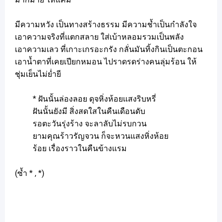
มีความหวัง เป็นทางสร้างธรรม มีความช้ำเป็นกำลังใจ
เอาความจริงที่แตกสลาย ใส่เบ้าหลอมรวมเป็นพลัง
เอาความเลว ที่เกาะเกรอะกรัง กลั่นมันทิ้งกินเป็นตะกอน
เอาน้ำตาที่เคยเปียกหมอน ไปราดรดร่างคนลุ่มร้อน ให้
ชุ่มเย็นไม่ย่ำยี
* ฝันนั้นล่องลอย ดุจหิ่งห้อยแสงริบหรี่
ฝันนั้นยังมี สิ่งสดใสในคืนเดือนดับ
รอตะวันรุ่งร้าง จะลาลับไม่รบกวน
ยามคุณร้าวรัญจวน ก็จะหวนแสงหิ่งห้อย
ร้อย เรื่องราวในคืนข้างแรม
(ซ้ำ * , *)