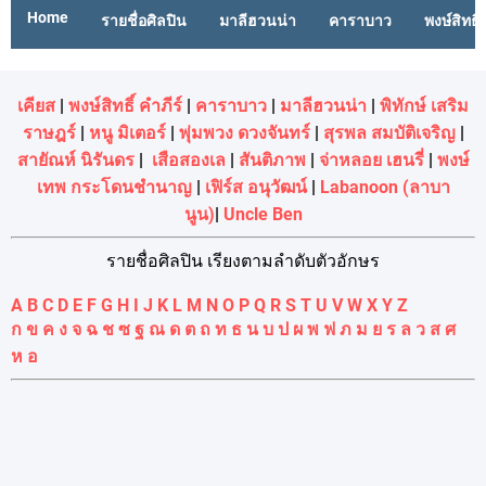
Home
รายชื่อศิลปิน
มาลีฮวนน่า
คาราบาว
พงษ์สิทธิ์
เคียส
|
พงษ์สิทธิ์ คำภีร์
|
คาราบาว
|
มาลีฮวนน่า
|
พิทักษ์ เสริม
ราษฎร์
|
หนู มิเตอร์
|
พุ่มพวง ดวงจันทร์
|
สุรพล สมบัติเจริญ
|
สายัณห์ นิรันดร
|
เสือสองเล
|
สันติภาพ
|
จ่าหลอย เฮนรี่
|
พงษ์
เทพ กระโดนชํานาญ
|
เฟิร์ส อนุวัฒน์
|
Labanoon (ลาบา
นูน)
|
Uncle Ben
รายชื่อศิลปิน เรียงตามลำดับตัวอักษร
A
B
C
D
E
F
G
H
I
J
K
L
M
N
O
P
Q
R
S
T
U
V
W
X
Y
Z
ก
ข
ค
ง
จ
ฉ
ช
ซ
ฐ
ณ
ด
ต
ถ
ท
ธ
น
บ
ป
ผ
พ
ฟ
ภ
ม
ย
ร
ล
ว
ส
ศ
ห
อ