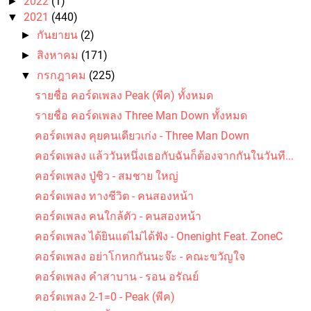
2022
(1)
►
2021
(440)
▼
กันยายน
(2)
►
คอร์ดเพลง ขนำน้อย - ป๋อง ณ ปะเหลียน
สิงหาคม
(171)
►
กรกฎาคม
(225)
▼
รายชื่อ คอร์ดเพลง Peak (พีค) ทั้งหมด
รายชื่อ คอร์ดเพลง Three Man Down ทั้งหมด
คอร์ดเพลง คุยคนเดียวเก่ง - Three Man Down
คอร์ดเพลง แล้ววันหนึ่งเธอกับฉันก็ต้องจากกันในวันที...
คอร์ดเพลง ปลาแดก - ปู พงษ์สิทธิ์ คำภีร์
คอร์ดเพลง ปู่ชิว - สมชาย ใหญ่
คอร์ดเพลง ทางชีวิต - คนสองหน้า
คอร์ดเพลง คนใกล้ตัว - คนสองหน้า
คอร์ดเพลง ได้ยินแต่ไม่ได้ฟัง - Onenight Feat. ZoneC
คอร์ดเพลง อย่าโกหกกันนะจ๊ะ - คณะขวัญใจ
คอร์ดเพลง คำสาบาน - รอน อรัณย์
คอร์ดเพลง นางสาวขนุน - สันติภาพ
คอร์ดเพลง 2-1=0 - Peak (พีค)