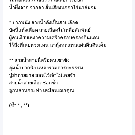
น้ำผึ้งจาก จากลา สิ้นเสียงนกกาไร่นาล่มจม
* ปากพนัง สายน้ำดังเป็นสายเลือด
บัดนี้แห้งเหือด สายเลือดไม่เหลือสัมพันธ์
ผู้คนเงียบเหงาความเศร้าครอบครองดินแดน
ไร้สิ่งที่เคยหวงแหน นากุ้งทดแทนแผ่นผืนดินเค็ม
** สายน้ำสายนี้หรือคนเขาชัง
ลุ่มน้ำปากนัง แหล่งรวมอารยะธรรม
ปู่ย่าตายยาย สอนไว้เจ้าไม่เคยจำ
สายน้ำสายเลือดชอกช้ำ
ลูกหลานกระทำ เหมือนเณรคุณ
(ซ้ำ * , **)