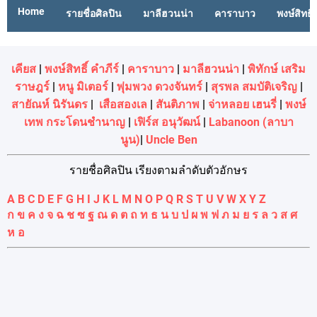
Home
รายชื่อศิลปิน
มาลีฮวนน่า
คาราบาว
พงษ์สิทธิ์
เคียส
|
พงษ์สิทธิ์ คำภีร์
|
คาราบาว
|
มาลีฮวนน่า
|
พิทักษ์ เสริม
ราษฎร์
|
หนู มิเตอร์
|
พุ่มพวง ดวงจันทร์
|
สุรพล สมบัติเจริญ
|
สายัณห์ นิรันดร
|
เสือสองเล
|
สันติภาพ
|
จ่าหลอย เฮนรี่
|
พงษ์
เทพ กระโดนชํานาญ
|
เฟิร์ส อนุวัฒน์
|
Labanoon (ลาบา
นูน)
|
Uncle Ben
รายชื่อศิลปิน เรียงตามลำดับตัวอักษร
A
B
C
D
E
F
G
H
I
J
K
L
M
N
O
P
Q
R
S
T
U
V
W
X
Y
Z
ก
ข
ค
ง
จ
ฉ
ช
ซ
ฐ
ณ
ด
ต
ถ
ท
ธ
น
บ
ป
ผ
พ
ฟ
ภ
ม
ย
ร
ล
ว
ส
ศ
ห
อ