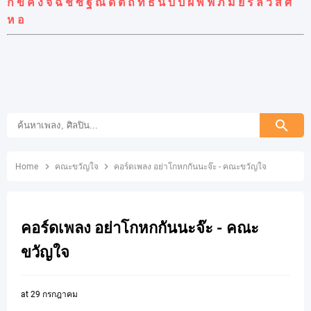
ก
ข
ค
ง
จ
ฉ
ช
ซ
ฐ
ณ
ด
ต
ถ
ท
ธ
น
บ
ป
ผ
พ
ฟ
ภ
ม
ย
ร
ล
ว
ส
ศ
ห
อ
Home
คณะขวัญใจ
คอร์ดเพลง อย่าโกหกกันนะจ๊ะ - คณะขวัญใจ
คอร์ดเพลง อย่าโกหกกันนะจ๊ะ - คณะ
ขวัญใจ
at
29 กรกฎาคม