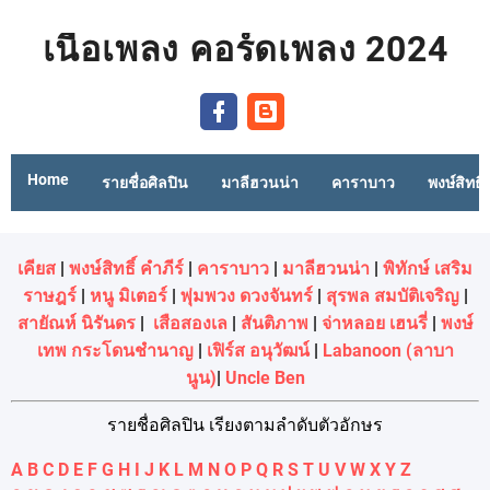
เนื้อเพลง คอร์ดเพลง 2024
Home
รายชื่อศิลปิน
มาลีฮวนน่า
คาราบาว
พงษ์สิทธิ์
เคียส
|
พงษ์สิทธิ์ คำภีร์
|
คาราบาว
|
มาลีฮวนน่า
|
พิทักษ์ เสริม
ราษฎร์
|
หนู มิเตอร์
|
พุ่มพวง ดวงจันทร์
|
สุรพล สมบัติเจริญ
|
สายัณห์ นิรันดร
|
เสือสองเล
|
สันติภาพ
|
จ่าหลอย เฮนรี่
|
พงษ์
เทพ กระโดนชํานาญ
|
เฟิร์ส อนุวัฒน์
|
Labanoon (ลาบา
นูน)
|
Uncle Ben
รายชื่อศิลปิน เรียงตามลำดับตัวอักษร
A
B
C
D
E
F
G
H
I
J
K
L
M
N
O
P
Q
R
S
T
U
V
W
X
Y
Z