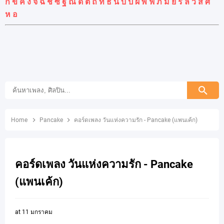
ก
ข
ค
ง
จ
ฉ
ช
ซ
ฐ
ณ
ด
ต
ถ
ท
ธ
น
บ
ป
ผ
พ
ฟ
ภ
ม
ย
ร
ล
ว
ส
ศ
ห
อ
Home
Pancake
คอร์ดเพลง วันแห่งความรัก - Pancake (แพนเค้ก)
คอร์ดเพลง วันแห่งความรัก - Pancake
(แพนเค้ก)
at
11 มกราคม