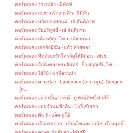
คอร์ดเพลง ว่างเปล่า - พิทักษ์
คอร์ดเพลง สะพานรักสารสิน - สิมิลัน
คอร์ดเพลง หวังของพ่อแม่ - เอ๋ สันติภาพ
คอร์ดเพลง วัยบริสุทธิ์ - เอ๋ สันติภาพ
คอร์ดเพลง เพื่อนกัญ - ไข่ มาลีฮวนน่า
คอร์ดเพลง เธอยังมีฉัน - แก้ว ลายทอง
คอร์ดเพลง รัก คิดถึง และห่วงใย - เคียส
คอร์ดเพลง ทีหลังจะรักใครก็ดูให้ดีก่อน - wish.
คอร์ดเพลง อีกฝั่งของพระจันทร์ - จิ๋ว สกุณชัย, ไข่ ...
คอร์ดเพลง ไอ้ใบ้ - มาลีฮวนน่า
คอร์ดเพลง ตายเปล่า - Labanoon (ลาบานูน), Gungun
(ก...
คอร์ดเพลง อยากขึ้นสวรรค์ - ปู พงษ์สิทธิ์ คำภีร์
คอร์ดเพลง ไว้ใจ - เอ๋ สันติภาพ
คอร์ดเพลง ยอมจํานนฟ้าดิน - โบวี่ สโรชา
คอร์ดเพลง ศีล 5 - แจ็ค ดูโอ้
คอร์ดเพลง เรือกระดาษ - เขียนไขและวานิช, เรืองฤทธิ์...
คอร์ดเพลง ดวงตะวันลับลา - Man'R