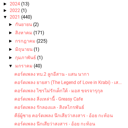
2024
(13)
►
2022
(1)
►
2021
(440)
▼
กันยายน
(2)
►
คอร์ดเพลง ขนำน้อย - ป๋อง ณ ปะเหลียน
สิงหาคม
(171)
►
กรกฎาคม
(225)
►
มิถุนายน
(1)
►
กุมภาพันธ์
(1)
►
มกราคม
(40)
▼
คอร์ดเพลง ทบ.2 ลูกอีสาน - แสน นากา
คอร์ดเพลง ปลาแดก - ปู พงษ์สิทธิ์ คำภีร์
คอร์ดเพลง ยายสา (The Legend of Love in Krabi) - เส...
คอร์ดเพลง ไซรไม่รักเด็กใต้ - มอส ขจรจารุกุล
คอร์ดเพลง สิ่งเหล่านี้ - Greasy Cafe
คอร์ดเพลง รักลองแล - สิงหไกรพันธ์
คีย์ผู้ชาย คอร์ดเพลง นึกเสียว่าสงสาร - อ้อย กะท้อน
คอร์ดเพลง นึกเสียว่าสงสาร - อ้อย กะท้อน
คอร์ดเพลง นางสาวขนุน - สันติภาพ