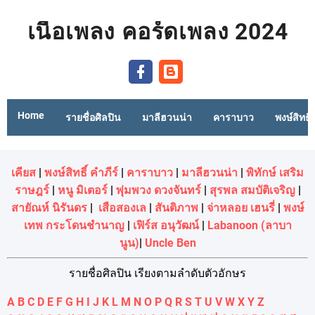
เนื้อเพลง คอร์ดเพลง 2024
Home
รายชื่อศิลปิน
มาลีฮวนน่า
คาราบาว
พงษ์สิทธิ์
เคียส
|
พงษ์สิทธิ์ คำภีร์
|
คาราบาว
|
มาลีฮวนน่า
|
พิทักษ์ เสริม
ราษฎร์
|
หนู มิเตอร์
|
พุ่มพวง ดวงจันทร์
|
สุรพล สมบัติเจริญ
|
สายัณห์ นิรันดร
|
เสือสองเล
|
สันติภาพ
|
จ่าหลอย เฮนรี่
|
พงษ์
เทพ กระโดนชํานาญ
|
เฟิร์ส อนุวัฒน์
|
Labanoon (ลาบา
นูน)
|
Uncle Ben
รายชื่อศิลปิน เรียงตามลำดับตัวอักษร
A
B
C
D
E
F
G
H
I
J
K
L
M
N
O
P
Q
R
S
T
U
V
W
X
Y
Z